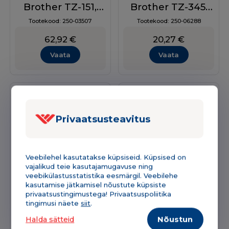
Brother TZ-151,
Brother TZ-345,
24mm
18mm
Tootekood:
250-03507
Tootekood:
250-06288
must/läbipaistval
must/valgel,
62,92
€
20,27
€
analoog
Vaata
Vaata
Privaatsusteavitus
Veebilehel kasutatakse küpsiseid. Küpsised on
vajalikud teie kasutajamugavuse ning
veebikülastusstatistika eesmärgil. Veebilehe
kasutamise jätkamisel nõustute küpsiste
privaatsustingimustega! Privaatsuspoliitika
Markeerimislint
Markeerimislint
tingimusi näete
siit
.
Brother TZ-431,
Brother TZ-451,
Halda sätteid
Nõustun
12mm,
24mm,
Tootekood:
300-04403
Tootekood:
250-03537