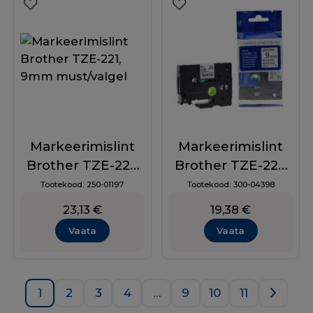
Markeerimislint
Markeerimislint
Brother TZE-221,
Brother TZE-221,
9mm must/valgel
9mm,
Tootekood:
250-01197
Tootekood:
300-04398
must/valgel,
23,13
€
19,38
€
analoog
Vaata
Vaata
1
2
3
4
…
9
10
11