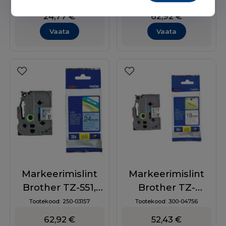
must/punasel,
must/punasel
24,77
€
62,92
€
analoog
Vaata
Vaata
Markeerimislint
Markeerimislint
Brother TZ-551,
Brother TZ-
24mm,
741,18mm,
Tootekood:
250-03157
Tootekood:
300-04756
must/sinisel
must/rohelisel
62,92
€
52,43
€