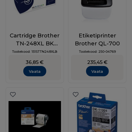
Cartridge Brother
Etiketiprinter
TN-248XL BK
Brother QL-700
3000p.
Tootekood:
151STTN248XLB
Tootekood:
250-04769
COMPATIBLE
36,85
€
235,45
€
Vaata
Vaata