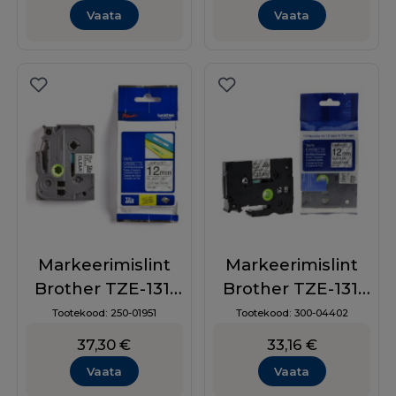
Vaata
Vaata
Markeerimislint
Markeerimislint
Brother TZE-131,
Brother TZE-131,
12mm
12mm,
Tootekood:
250-01951
Tootekood:
300-04402
must/läbipaistval
must/läbipaistev,
37,30
€
33,16
€
analoog
Vaata
Vaata