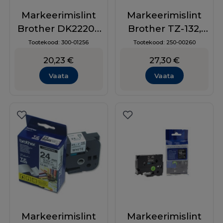
Markeerimislint
Markeerimislint
Brother DK22205
Brother TZ-132,
62mmX30.48m,
12mm,
Tootekood:
300-01256
Tootekood:
250-00260
1rl, analoog
punane/läbipaistv
20,23
€
27,30
€
al
Vaata
Vaata
Markeerimislint
Markeerimislint