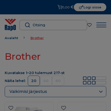
€
0,00
Logi sisse
Avaleht
Brother
Brother
Kuvatakse 1–20 tulemust 217-st
Näita lehel:
20
40
60
Vaikimisi järjestus