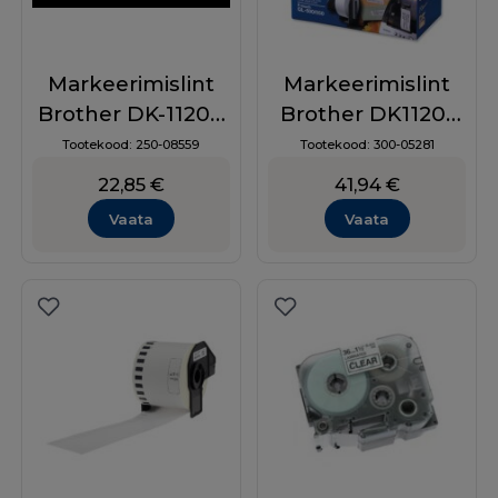
Markeerimislint
Markeerimislint
Brother DK-11209
Brother DK11201
– must valgel, 29
Address Labels,
Tootekood:
250-08559
Tootekood:
300-05281
mm x 62 mm
29 x 90mm, 400tk
22,85
€
41,94
€
Vaata
Vaata