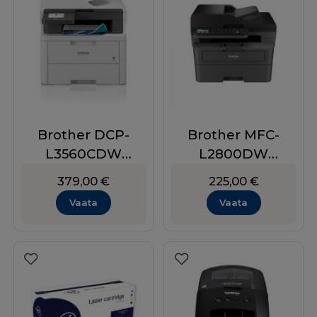
Brother DCP-
Brother MFC-
L3560CDW
L2800DW
värviline
Printer/skänner/k
379,00
€
225,00
€
laserprinter/
oopia/faks/WiFi
Vaata
Vaata
skanner/ koopia