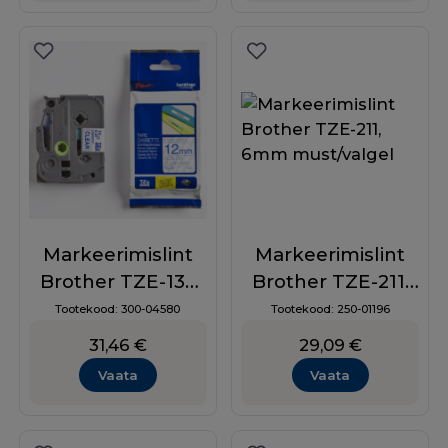
Markeerimislint
Markeerimislint
Brother TZE-133
Brother TZE-211,
12mm,
6mm must/valgel
Tootekood:
300-04580
Tootekood:
250-01196
sinine/läbipaistval
31,46
€
29,09
€
Vaata
Vaata