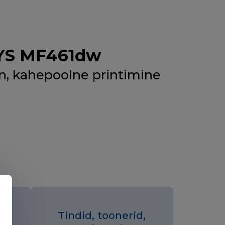
SYS MF461dw
in, kahepoolne printimine
Tindid, toonerid,