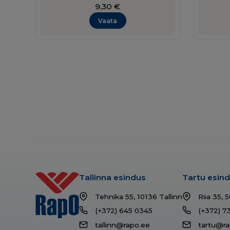
9,30
€
Vaata
Tallinna esindus
Tartu esin
Tehnika 55, 10136 Tallinn
Riia 35, 
(+372) 645 0345
(+372) 7
tallinn@rapo.ee
tartu@ra