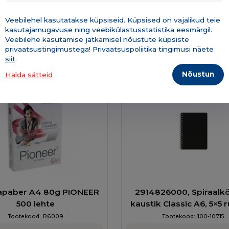
Koolikaubad
Veebilehel kasutatakse küpsiseid. Küpsised on vajalikud teie
kasutajamugavuse ning veebikülastusstatistika eesmärgil.
Veebilehe kasutamise jätkamisel nõustute küpsiste
privaatsustingimustega! Privaatsuspoliitika tingimusi näete
siit
.
Nõustun
Halda sätteid
apaber A4 80g PIONEER
2914826000, Spiraalk
500 lehte
kaustik Classic A6, 5×5 r
lehte
Tootekood:
R6009
Tootekood:
100-10715