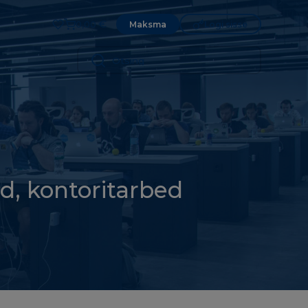
€
Maksma
Logi sisse
0,00
id, kontoritarbed