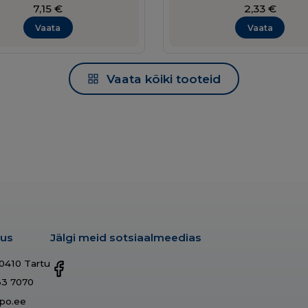
7,15
€
2,33
€
Vaata
Vaata
Vaata kõiki tooteid
dus
Jälgi meid sotsiaalmeedias
50410 Tartu
33 7070
po.ee