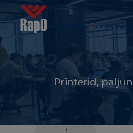
E-pood
Teenused
Garantiitingim
Printerid, palju