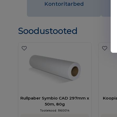
Kontoritarbed
Soodustooted
Rullpaber Symbio CAD 297mm x
Koopi
50m, 80g
Tootekood:
R60014