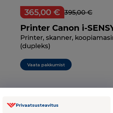
365,00 €
395,00 €
Printer Canon i-SEN
Printer, skanner, koopiamas
(dupleks)
Vaata pakkumist
Privaatsusteavitus
Laserprinterid