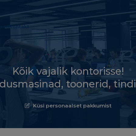
used
Kontakt
Kõik vajalik kontorisse!
ndusmasinad, toonerid, tind
Küsi personaalset pakkumist