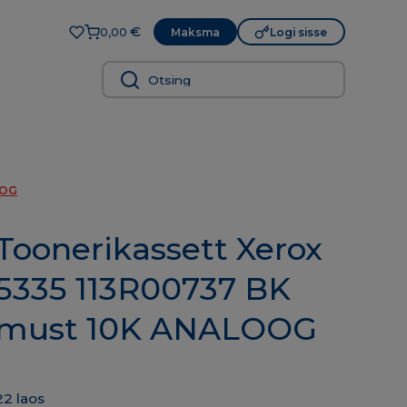
€
Maksma
Logi sisse
0,00
OOG
Toonerikassett Xerox
5335 113R00737 BK
must 10K ANALOOG
22 laos