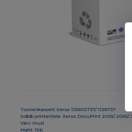
Toonerikassett Xerox 113R00737/ 113R737
Sobib printeritele: Xerox DocuPrint 2055/ 2065/
Värv: must
Maht: 10K