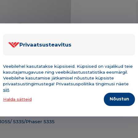
Privaatsusteavitus
Veebilehel kasutatakse küpsiseid. Küpsised on vajalikud teie
kasutajamugavuse ning veebikülastusstatistika eesmärgil.
Veebilehe kasutamise jätkamisel nõustute küpsiste
Kirjeldus & tehniline info
Lisainfo
privaatsustingimustega! Privaatsuspoliitika tingimusi näete
siit
.
Nõustun
Halda sätteid
 3055/ 5335/Phaser 5335