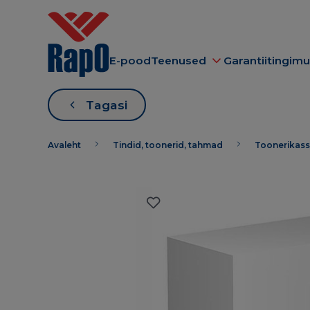
E-pood
Teenused
Garantiitingim
Tagasi
Avaleht
Tindid, toonerid, tahmad
Toonerikass