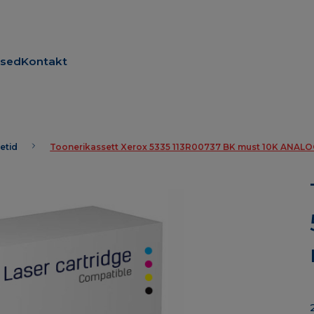
used
Kontakt
etid
Toonerikassett Xerox 5335 113R00737 BK must 10K ANAL