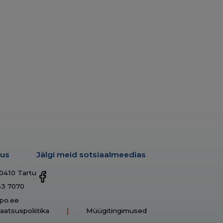
dus
Jälgi meid sotsiaalmeedias
50410 Tartu
33 7070
po.ee
vaatsuspoliitika
Müügitingimused