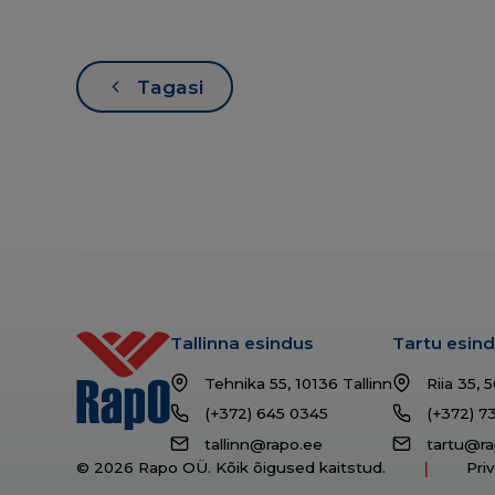
Tagasi
Tallinna esindus
Tartu esin
Tehnika 55, 10136 Tallinn
Riia 35, 
(+372) 645 0345
(+372) 7
tallinn@rapo.ee
tartu@ra
© 2026 Rapo OÜ. Kõik õigused kaitstud.
Pri