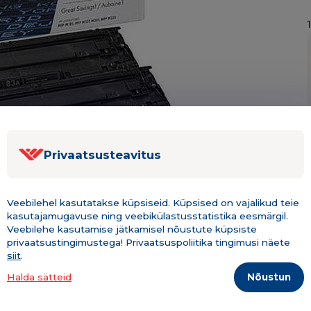
Privaatsusteavitus
Veebilehel kasutatakse küpsiseid. Küpsised on vajalikud teie
kasutajamugavuse ning veebikülastusstatistika eesmärgil.
Veebilehe kasutamise jätkamisel nõustute küpsiste
privaatsustingimustega! Privaatsuspoliitika tingimusi näete
siit
.
Kirjeldus & tehniline info
Lisainfo
Nõustun
Halda sätteid