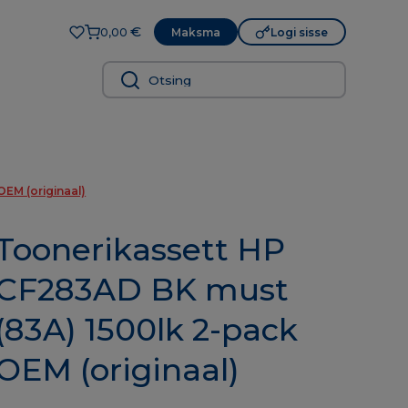
€
Maksma
Logi sisse
0,00
EM (originaal)
Toonerikassett HP
CF283AD BK must
(83A) 1500lk 2-pack
OEM (originaal)