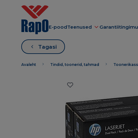
E-pood
Teenused
Garantiitingim
Tagasi
Avaleht
Tindid, toonerid, tahmad
Toonerikass