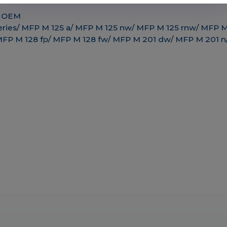
) OEM
Series/ MFP M 125 a/ MFP M 125 nw/ MFP M 125 rnw/ MFP 
/ MFP M 128 fp/ MFP M 128 fw/ MFP M 201 dw/ MFP M 201 