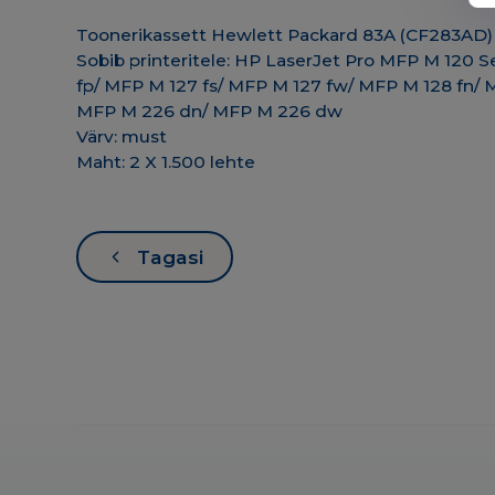
Toonerikassett Hewlett Packard 83A (CF283AD
Sobib printeritele: HP LaserJet Pro MFP M 120 
fp/ MFP M 127 fs/ MFP M 127 fw/ MFP M 128 fn
MFP M 226 dn/ MFP M 226 dw
Värv: must
Maht: 2 X 1.500 lehte
Tagasi