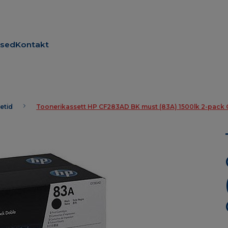
used
Kontakt
etid
Toonerikassett HP CF283AD BK must (83A) 1500lk 2-pack O