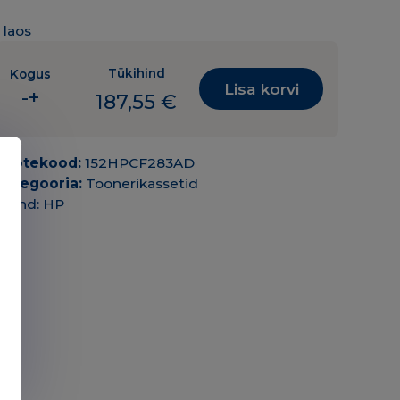
1 laos
Tükihind
Kogus
Lisa korvi
-
+
187,55
€
Toonerikassett
HP
CF283AD
Tootekood:
152HPCF283AD
BK
Kategooria:
Toonerikassetid
must
Bränd:
HP
(83A)
1500lk
2-
pack
OEM
(originaal)
kogus