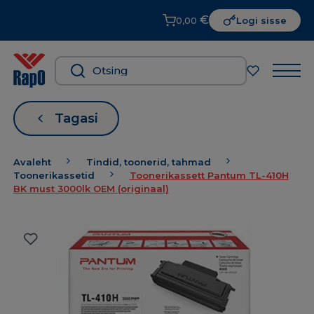
€
0,00
Logi sisse
Tagasi
Avaleht
Tindid, toonerid, tahmad
Toonerikassetid
Toonerikassett Pantum TL-410H
BK must 3000lk OEM (originaal)