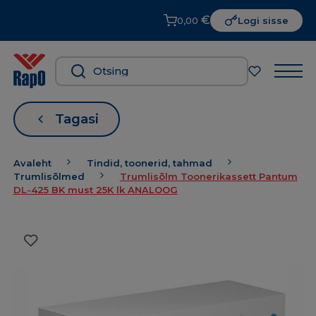
€
0,00
Logi sisse
Tagasi
Avaleht
Tindid, toonerid, tahmad
Trumlisõlmed
Trumlisõlm Toonerikassett Pantum
DL-425 BK must 25K lk ANALOOG