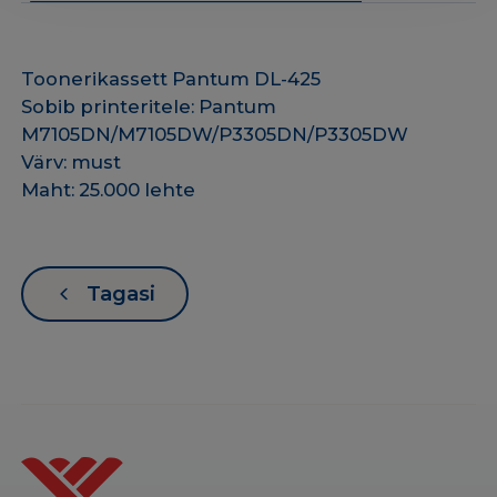
kogus
Toonerikassett Pantum DL-425
Sobib printeritele: Pantum
M7105DN/M7105DW/P3305DN/P3305DW
Värv: must
Maht: 25.000 lehte
Tagasi