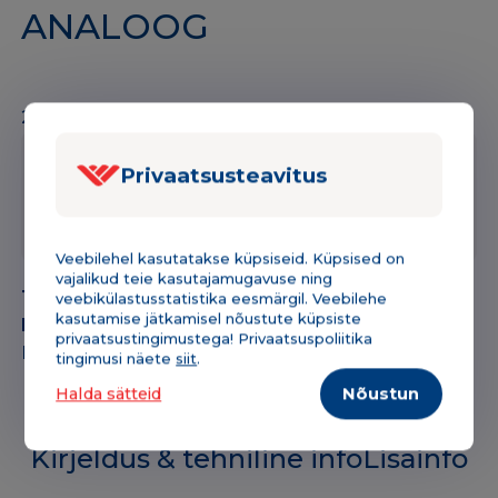
ANALOOG
20 laos
Privaatsusteavitus
Tükihind
Kogus
Lisa korvi
-
+
39,92
€
Trumlisõlm
Toonerikassett
Veebilehel kasutatakse küpsiseid. Küpsised on
Pantum
vajalikud teie kasutajamugavuse ning
Tootekood:
153NNDL425
veebikülastusstatistika eesmärgil. Veebilehe
DL-
kasutamise jätkamisel nõustute küpsiste
Kategooria:
Trumlisõlmed
425
privaatsustingimustega! Privaatsuspoliitika
Bränd:
Pantum
BK
tingimusi näete
siit
.
must
Halda sätteid
Nõustun
25K
lk
Kirjeldus & tehniline info
Lisainfo
ANALOOG