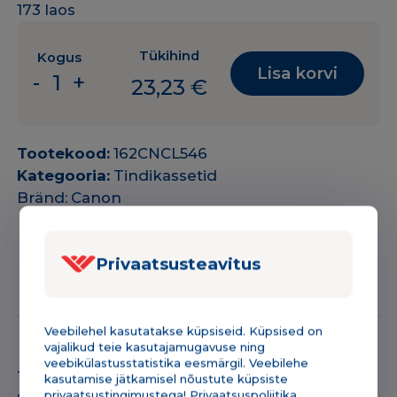
173 laos
Tükihind
Kogus
Lisa korvi
-
+
23,23
€
Tint
Canon
CL-
Tootekood:
162CNCL546
546
Kategooria:
Tindikassetid
CMY
Bränd:
Canon
180lk
OEM
(originaal)
Privaatsusteavitus
kogus
Kirjeldus & tehniline info
Lisainfo
Veebilehel kasutatakse küpsiseid. Küpsised on
vajalikud teie kasutajamugavuse ning
veebikülastusstatistika eesmärgil. Veebilehe
Tint Canon CL-546 (8289B001)
kasutamise jätkamisel nõustute küpsiste
privaatsustingimustega! Privaatsuspoliitika