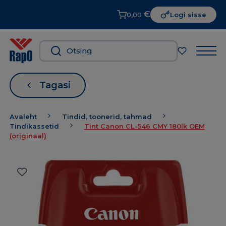
€
0,00
Logi sisse
Tagasi
Avaleht
Tindid, toonerid, tahmad
Tindikassetid
Tint Canon CL-546 CMY 180lk OEM
(originaal)