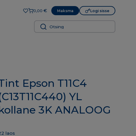
€
Maksma
Logi sisse
0,00
Tint Epson T11C4
(C13T11C440) YL
kollane 3K ANALOOG
22 laos