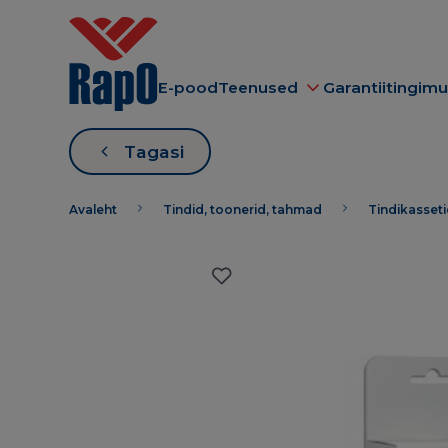
E-pood
Teenused
Garantiitingim
Tagasi
Avaleht
Tindid, toonerid, tahmad
Tindikasset