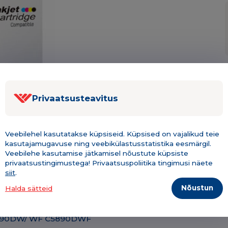
Privaatsusteavitus
Veebilehel kasutatakse küpsiseid. Küpsised on vajalikud teie
kasutajamugavuse ning veebikülastusstatistika eesmärgil.
Veebilehe kasutamise jätkamisel nõustute küpsiste
Kirjeldus & tehniline info
Lisainfo
privaatsustingimustega! Privaatsuspoliitika tingimusi näete
siit
.
Nõustun
Halda sätteid
 C5390DW/ WF C5890DWF