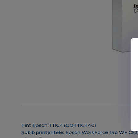
Tint Epson T11C4 (C13T11C440)
Sobib printeritele: Epson WorkForce Pro WF