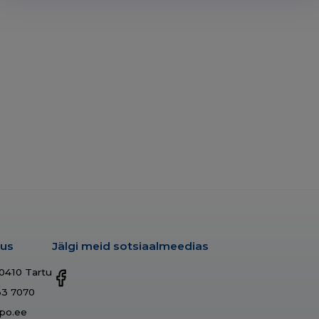
dus
Jälgi meid sotsiaalmeedias
50410 Tartu
33 7070
po.ee