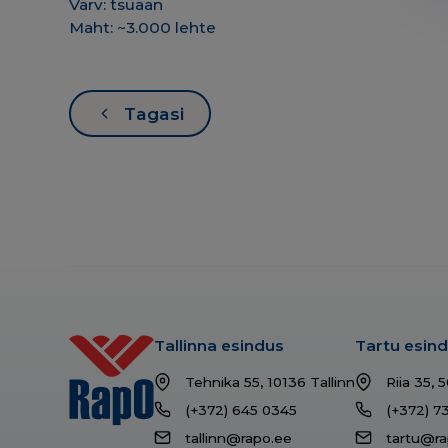
Värv: tsüaan
Maht: ~3.000 lehte
Tagasi
Tallinna esindus
Tartu esin
Tehnika 55, 10136 Tallinn
Riia 35, 
(+372) 645 0345
(+372) 7
tallinn@rapo.ee
tartu@ra