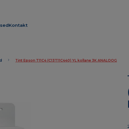
used
Kontakt
id
Tint Epson T11C4 (C13T11C440) YL kollane 3K ANALOOG