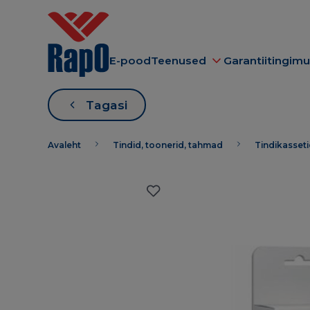
E-pood
Teenused
Garantiitingim
Tagasi
Avaleht
Tindid, toonerid, tahmad
Tindikasset