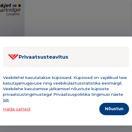
Privaatsusteavitus
Veebilehel kasutatakse küpsiseid. Küpsised on vajalikud teie
kasutajamugavuse ning veebikülastusstatistika eesmärgil.
Veebilehe kasutamise jätkamisel nõustute küpsiste
Kirjeldus & tehniline info
Lisainfo
privaatsustingimustega! Privaatsuspoliitika tingimusi näete
siit
.
Nõustun
Halda sätteid