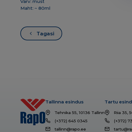
Värv: must
Maht: ~ 80ml
Tagasi
Tallinna esindus
Tartu esin
Tehnika 55, 10136 Tallinn
Riia 35, 
(+372) 645 0345
(+372) 7
tallinn@rapo.ee
tartu@ra