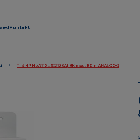
used
Kontakt
id
Tint HP No.711XL (CZ133A) BK must 80ml ANALOOG