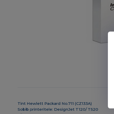
Tint Hewlett Packard No.711 (CZ133A)
Sobib printeritele: DesignJet T120/ T520