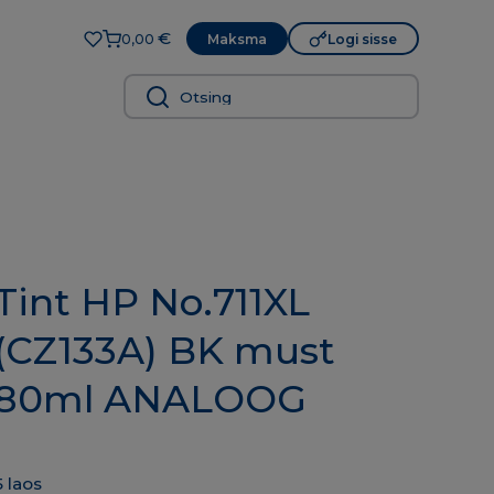
€
Maksma
Logi sisse
0,00
Tint HP No.711XL
(CZ133A) BK must
80ml ANALOOG
5 laos