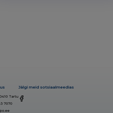
dus
Jälgi meid sotsiaalmeedias
50410 Tartu
33 7070
po.ee