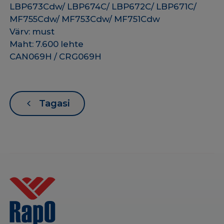
LBP673Cdw/ LBP674C/ LBP672C/ LBP671C/
MF755Cdw/ MF753Cdw/ MF751Cdw
Värv: must
Maht: 7.600 lehte
CAN069H / CRG069H
Tagasi