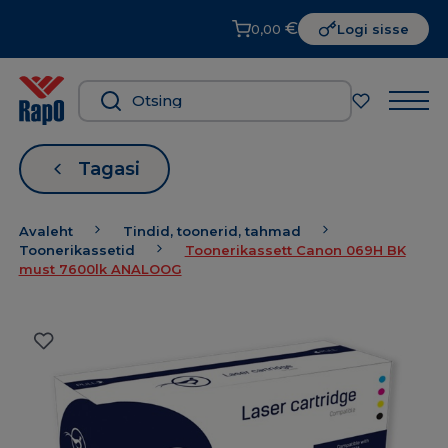
€
0,00
Logi sisse
Tagasi
Avaleht
Tindid, toonerid, tahmad
Toonerikassetid
Toonerikassett Canon 069H BK
must 7600lk ANALOOG