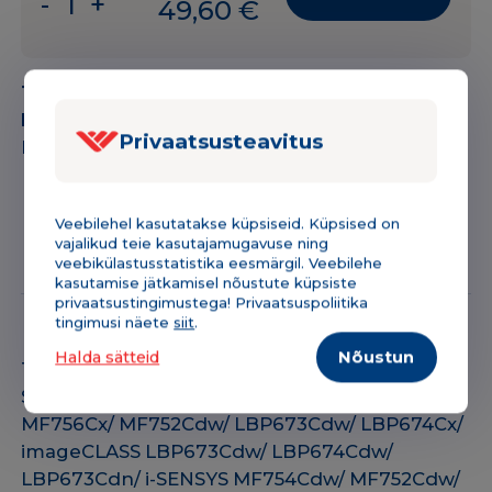
-
+
49,60
€
Toonerikassett
Canon
069H
Tootekood:
151ST069HB
BK
Kategooria:
Toonerikassetid
must
Privaatsusteavitus
Bränd:
Canon
7600lk
ANALOOG
kogus
Veebilehel kasutatakse küpsiseid. Küpsised on
vajalikud teie kasutajamugavuse ning
Kirjeldus & tehniline info
Lisainfo
veebikülastusstatistika eesmärgil. Veebilehe
kasutamise jätkamisel nõustute küpsiste
privaatsustingimustega! Privaatsuspoliitika
tingimusi näete
siit
.
Halda sätteid
Nõustun
Toonerikassett Canon 069H (5098C002)
Sobib printeritele: Canon imageCLASS
MF756Cx/ MF752Cdw/ LBP673Cdw/ LBP674Cx/
imageCLASS LBP673Cdw/ LBP674Cdw/
LBP673Cdn/ i-SENSYS MF754Cdw/ MF752Cdw/