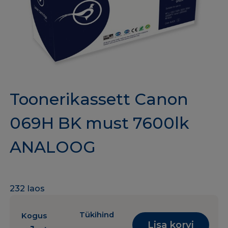
Toonerikassett Canon
069H BK must 7600lk
ANALOOG
232 laos
Tükihind
Kogus
Lisa korvi