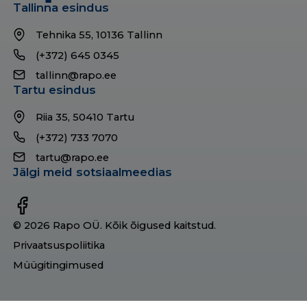
Tallinna esindus
Tehnika 55, 10136 Tallinn
(+372) 645 0345
tallinn@rapo.ee
Tartu esindus
Riia 35, 50410 Tartu
(+372) 733 7070
tartu@rapo.ee
Jälgi meid sotsiaalmeedias
© 2026 Rapo OÜ. Kõik õigused kaitstud.
Privaatsuspoliitika
Müügitingimused