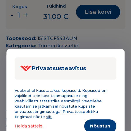
Tükihind
Kogus
Lisa korvi
-
+
31,00
€
Toonerikassett
HP
CF543A/CF403A
Tootekood:
151STCF543AUN
Canon
Kategooria:
Toonerikassetid
045/054
Bränd:
HP
MG
magenta
Privaatsusteavitus
1400lk
ANALOOG
Kirjeldus & tehniline info
Lisainfo
kogus
Veebilehel kasutatakse küpsiseid. Küpsised on
vajalikud teie kasutajamugavuse ning
veebikülastusstatistika eesmärgil. Veebilehe
kasutamise jätkamisel nõustute küpsiste
Toonerikassett HP CF543A/CF403A Canon045
privaatsustingimustega! Privaatsuspoliitika
tingimusi näete
siit
.
Canon054 (CAN045/ CRG045/CAN054/ CRG054)
Halda sätteid
Nõustun
Sobib printeritele: HP Color LaserJet Pro