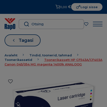
€
0,00
Logi sisse
Tagasi
Avaleht
Tindid, toonerid, tahmad
Toonerikassetid
Toonerikassett HP CF543A/CF403A
Canon 045/054 MG magenta 1400lk ANALOOG