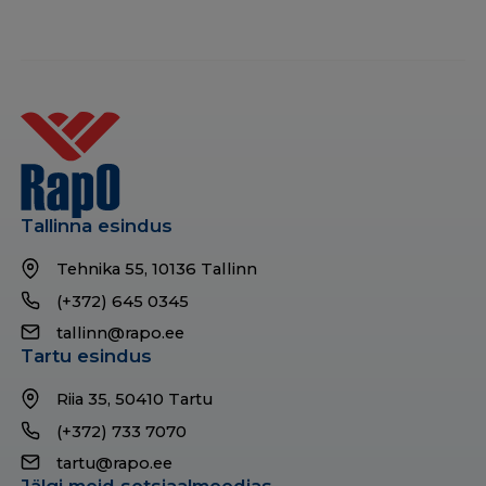
Tallinna esindus
Tehnika 55, 10136 Tallinn
(+372) 645 0345
tallinn@rapo.ee
Tartu esindus
Riia 35, 50410 Tartu
(+372) 733 7070
tartu@rapo.ee
Jälgi meid sotsiaalmeedias