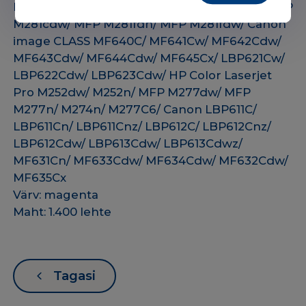
M254dn/ M254dw/ M254nw/ MFP M280nw/ MFP
M281cdw/ MFP M281fdn/ MFP M281fdw/ Canon
image CLASS MF640C/ MF641Cw/ MF642Cdw/
MF643Cdw/ MF644Cdw/ MF645Cx/ LBP621Cw/
LBP622Cdw/ LBP623Cdw/ HP Color Laserjet
Pro M252dw/ M252n/ MFP M277dw/ MFP
M277n/ M274n/ M277C6/ Canon LBP611C/
LBP611Cn/ LBP611Cnz/ LBP612C/ LBP612Cnz/
LBP612Cdw/ LBP613Cdw/ LBP613Cdwz/
MF631Cn/ MF633Cdw/ MF634Cdw/ MF632Cdw/
MF635Cx
Värv: magenta
Maht: 1.400 lehte
Tagasi