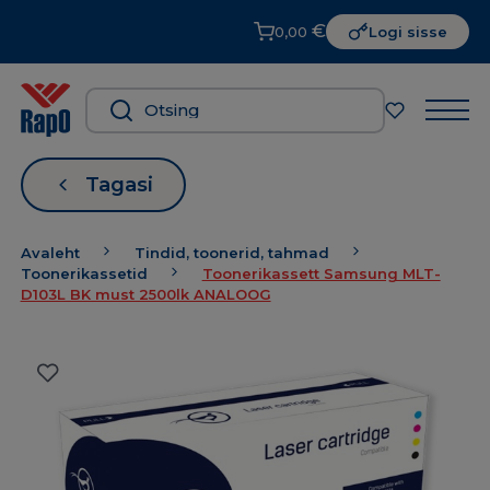
€
0,00
Logi sisse
Tagasi
Avaleht
Tindid, toonerid, tahmad
Toonerikassetid
Toonerikassett Samsung MLT-
D103L BK must 2500lk ANALOOG