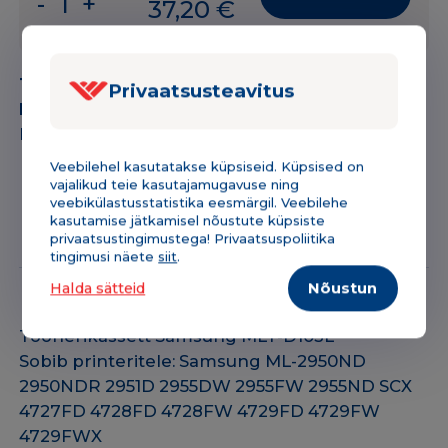
-
+
37,20
€
Toonerikassett
Samsung
MLT-
Tootekood:
151STD103L
Privaatsusteavitus
D103L
Kategooria:
Toonerikassetid
BK
Bränd:
Samsung
must
2500lk
Veebilehel kasutatakse küpsiseid. Küpsised on
vajalikud teie kasutajamugavuse ning
ANALOOG
veebikülastusstatistika eesmärgil. Veebilehe
kogus
kasutamise jätkamisel nõustute küpsiste
Kirjeldus & tehniline info
Lisainfo
privaatsustingimustega! Privaatsuspoliitika
tingimusi näete
siit
.
Halda sätteid
Nõustun
Toonerikassett Samsung MLT-D103L
Sobib printeritele: Samsung ML-2950ND
2950NDR 2951D 2955DW 2955FW 2955ND SCX
4727FD 4728FD 4728FW 4729FD 4729FW
4729FWX