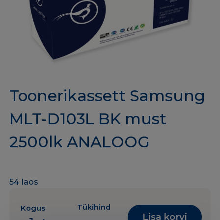
Toonerikassett Samsung
MLT-D103L BK must
2500lk ANALOOG
54 laos
Tükihind
Kogus
Lisa korvi