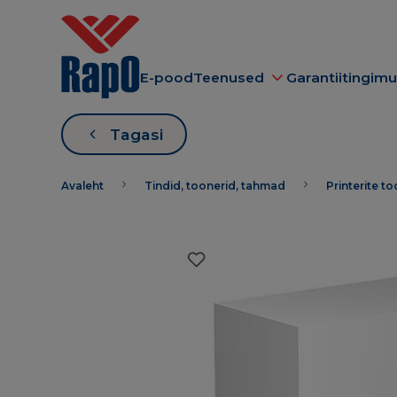
E-pood
Teenused
Garantiitingim
Tagasi
Avaleht
Tindid, toonerid, tahmad
Printerite t