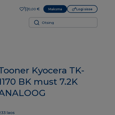
€
Maksma
Logi sisse
0,00
Tooner Kyocera TK-
1170 BK must 7.2K
ANALOOG
233 laos