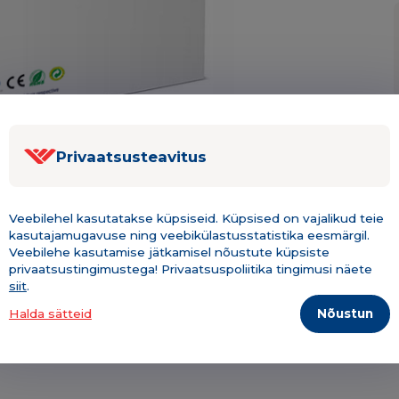
Privaatsusteavitus
Veebilehel kasutatakse küpsiseid. Küpsised on vajalikud teie
kasutajamugavuse ning veebikülastusstatistika eesmärgil.
Kirjeldus & tehniline info
Lisainfo
Veebilehe kasutamise jätkamisel nõustute küpsiste
privaatsustingimustega! Privaatsuspoliitika tingimusi näete
siit
.
Nõustun
Halda sätteid
 M2540dn/ M2640idw