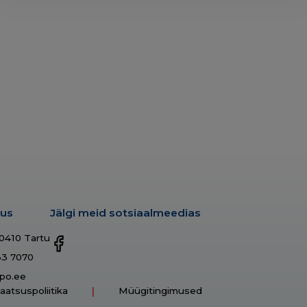
dus
Jälgi meid sotsiaalmeedias
50410 Tartu
33 7070
po.ee
vaatsuspoliitika
Müügitingimused