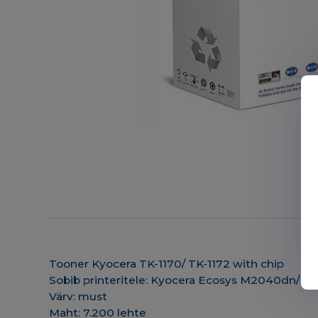
Tooner Kyocera TK-1170/ TK-1172 with chip
Sobib printeritele: Kyocera Ecosys M2040dn/
Värv: must
Maht: 7.200 lehte