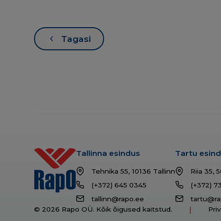
Tagasi
Tallinna esindus
Tartu esin
Tehnika 55, 10136 Tallinn
Riia 35, 
(+372) 645 0345
(+372) 7
tallinn@rapo.ee
tartu@ra
© 2026 Rapo OÜ. Kõik õigused kaitstud.
Pri