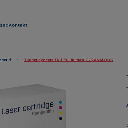
used
Kontakt
oonerid
Tooner Kyocera TK-1170 BK must 7.2K ANALOOG