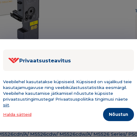
Privaatsusteavitus
Veebilehel kasutatakse küpsiseid. Küpsised on vajalikud teie
kasutajamugavuse ning veebikülastusstatistika eesmärgil.
Veebilehe kasutamise jätkamisel nõustute küpsiste
Kirjeldus & tehniline info
Lisainfo
privaatsustingimustega! Privaatsuspoliitika tingimusi näete
siit
.
Nõustun
Halda sätteid
/ M5526cdn/A/ M5526cdw/ M5526cdw/A/ M5526 Series/ P