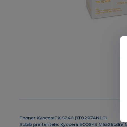
Tooner KyoceraTK-5240 (1T02R7ANL0)
Sobib printeritele: Kyocera ECOSYS M5526cdn