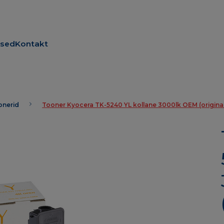
used
Kontakt
oonerid
Tooner Kyocera TK-5240 YL kollane 3000lk OEM (origina