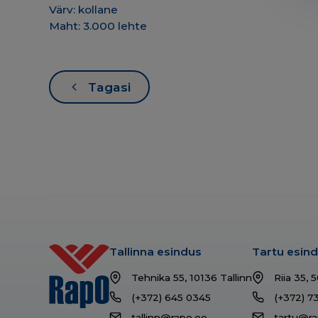
Värv: kollane
Maht: 3.000 lehte
Tagasi
Tallinna esindus
Tartu esin
Tehnika 55, 10136 Tallinn
Riia 35, 
(+372) 645 0345
(+372) 7
tallinn@rapo.ee
tartu@ra