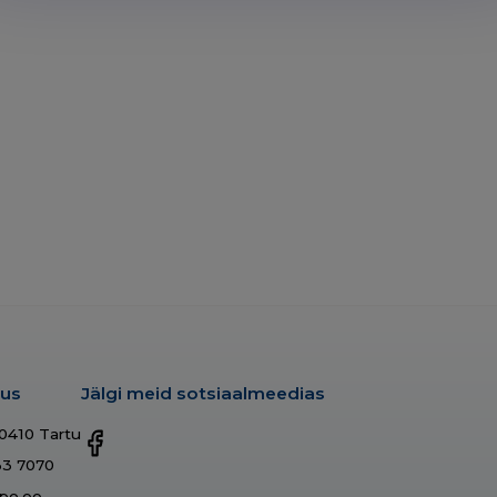
dus
Jälgi meid sotsiaalmeedias
50410 Tartu
33 7070
po.ee