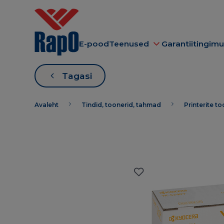
E-pood
Teenused
Garantiitingim
Tagasi
Avaleht
Tindid, toonerid, tahmad
Printerite t