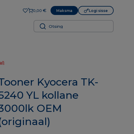
€
Maksma
Logi sisse
0,00
al)
Tooner Kyocera TK-
5240 YL kollane
3000lk OEM
(originaal)