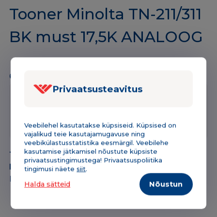
Tooner Minolta TN-211/311
BK must 17,5K ANALOOG
6 laos
Privaatsusteavitus
Tükihind
Kogus
Lisa korvi
-
+
50,79
€
Tooner
Veebilehel kasutatakse küpsiseid. Küpsised on
Minolta
vajalikud teie kasutajamugavuse ning
veebikülastusstatistika eesmärgil. Veebilehe
TN-
kasutamise jätkamisel nõustute küpsiste
Tootekood:
171SKTN211
211/311
privaatsustingimustega! Privaatsuspoliitika
Kategooria:
Printerite toonerid
tingimusi näete
siit
.
BK
Bränd:
Minolta
must
Halda sätteid
Nõustun
17,5K
ANALOOG