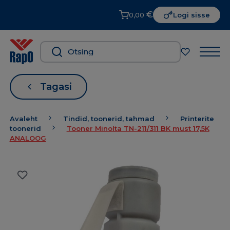
€
0,00
Logi sisse
Tagasi
Avaleht
Tindid, toonerid, tahmad
Printerite
toonerid
Tooner Minolta TN-211/311 BK must 17,5K
ANALOOG