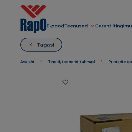
E-pood
Teenused
Garantiitingim
Tagasi
Avaleht
Tindid, toonerid, tahmad
Printerite t