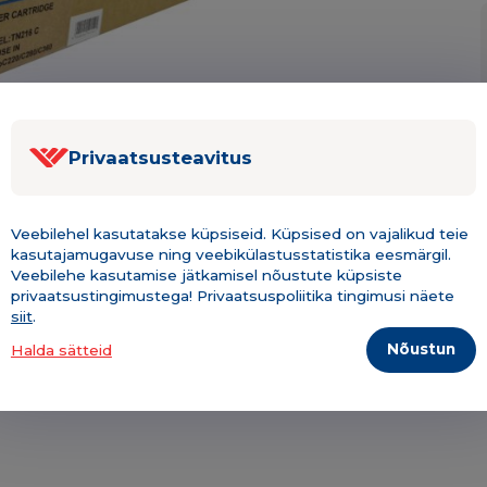
Privaatsusteavitus
Veebilehel kasutatakse küpsiseid. Küpsised on vajalikud teie
kasutajamugavuse ning veebikülastusstatistika eesmärgil.
Veebilehe kasutamise jätkamisel nõustute küpsiste
Kirjeldus & tehniline info
Lisainfo
privaatsustingimustega! Privaatsuspoliitika tingimusi näete
siit
.
Nõustun
Halda sätteid