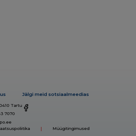
dus
Jälgi meid sotsiaalmeedias
50410 Tartu
33 7070
po.ee
vaatsuspoliitika
Müügitingimused