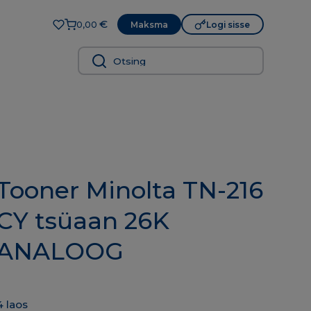
€
Maksma
Logi sisse
0,00
Tooner Minolta TN-216
CY tsüaan 26K
ANALOOG
4 laos