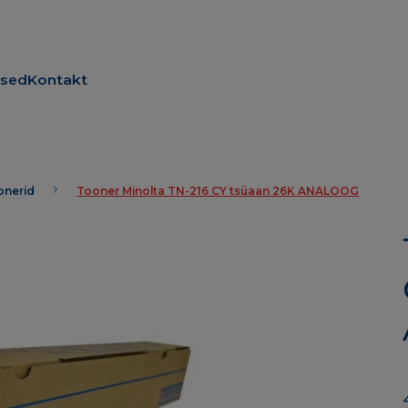
used
Kontakt
oonerid
Tooner Minolta TN-216 CY tsüaan 26K ANALOOG