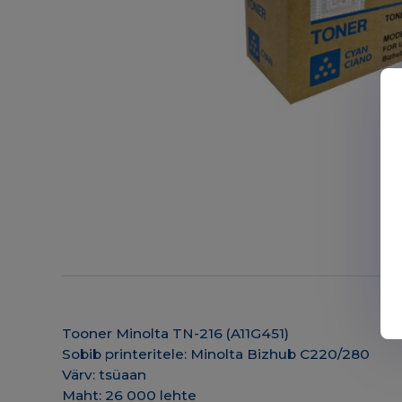
Tooner Minolta TN-216 (A11G451)
Sobib printeritele: Minolta Bizhub C220/280
Värv: tsüaan
Maht: 26 000 lehte