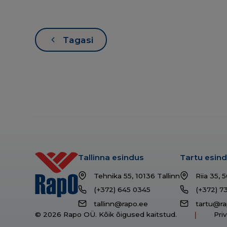
Tagasi
Tallinna esindus
Tartu esin
Tehnika 55, 10136 Tallinn
Riia 35, 
(+372) 645 0345
(+372) 7
tallinn@rapo.ee
tartu@ra
© 2026 Rapo OÜ. Kõik õigused kaitstud.
Pri