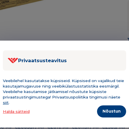
Privaatsusteavitus
Kirjeldus & tehniline info
Lisainfo
Veebilehel kasutatakse küpsiseid. Küpsised on vajalikud teie
kasutajamugavuse ning veebikülastusstatistika eesmärgil.
Veebilehe kasutamise jätkamisel nõustute küpsiste
privaatsustingimustega! Privaatsuspoliitika tingimusi näete
siit
.
Nõustun
Halda sätteid
MPC2004/ MPC2004ex/ MPC2003SP/ MPC2011/ MPC2011SP/
x/ MP-C2003SP/ MP-C2011/ MP-C2011SP/ MP-C2503/ MP