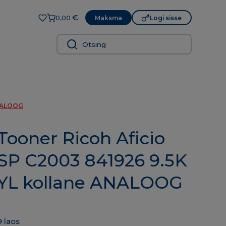
€
Maksma
Logi sisse
0,00
ANALOOG
Tooner Ricoh Aficio
SP C2003 841926 9.5K
YL kollane ANALOOG
9 laos