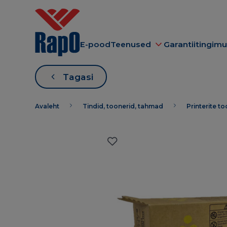
E-pood
Teenused
Garantiitingim
Tagasi
Avaleht
Tindid, toonerid, tahmad
Printerite t