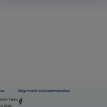
dus
Jälgi meid sotsiaalmeedias
50410 Tartu
33 7070