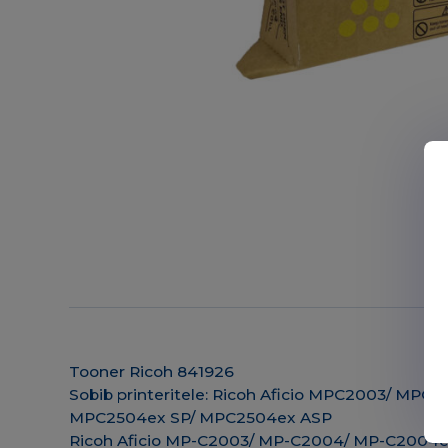
Tooner Ricoh 841926
Sobib printeritele: Ricoh Aficio MPC2003/ 
MPC2504ex SP/ MPC2504ex ASP
Ricoh Aficio MP-C2003/ MP-C2004/ MP-C2004e