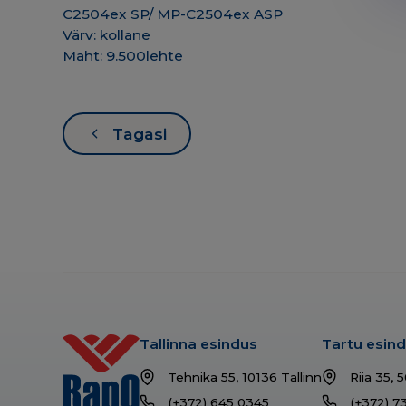
C2504ex SP/ MP-C2504ex ASP
Värv: kollane
Maht: 9.500lehte
Tagasi
Tallinna esindus
Tartu esin
Tehnika 55, 10136 Tallinn
Riia 35, 
(+372) 645 0345
(+372) 7