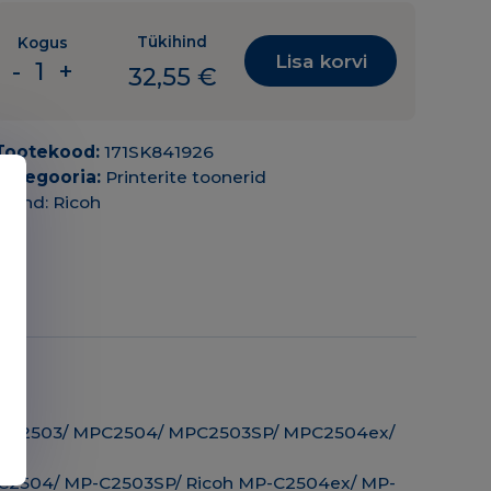
Tükihind
Kogus
Lisa korvi
-
+
32,55
€
Tooner
Ricoh
Aficio
Tootekood:
171SK841926
SP
Kategooria:
Printerite toonerid
C2003
Bränd:
Ricoh
841926
9.5K
YL
kollane
ANALOOG
kogus
 MPC2503/ MPC2504/ MPC2503SP/ MPC2504ex/
-C2504/ MP-C2503SP/ Ricoh MP-C2504ex/ MP-