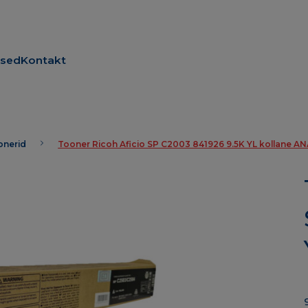
used
Kontakt
oonerid
Tooner Ricoh Aficio SP C2003 841926 9.5K YL kollane 