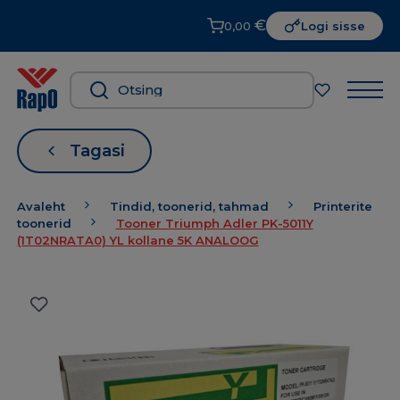
€
0,00
Logi sisse
Tagasi
Avaleht
Tindid, toonerid, tahmad
Printerite
toonerid
Tooner Triumph Adler PK-5011Y
(1T02NRATA0) YL kollane 5K ANALOOG