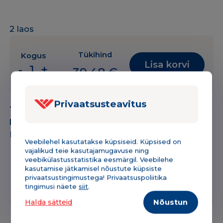
2 laos
Tükihind
Kogus
Lisa korvi
-
+
39,48
€
Tooner
Triumph
Adler
Privaatsusteavitus
Tootekood:
171NNPK5018M
PK-
Kategooria:
Printerite toonerid
5018M
Bränd:
Triumph-Adler
MG
Veebilehel kasutatakse küpsiseid. Küpsised on
magenta
vajalikud teie kasutajamugavuse ning
veebikülastusstatistika eesmärgil. Veebilehe
11K
kasutamise jätkamisel nõustute küpsiste
ANALOOG
privaatsustingimustega! Privaatsuspoliitika
Kirjeldus & tehniline info
Lisainfo
tingimusi näete
siit
.
kogus
Halda sätteid
Nõustun