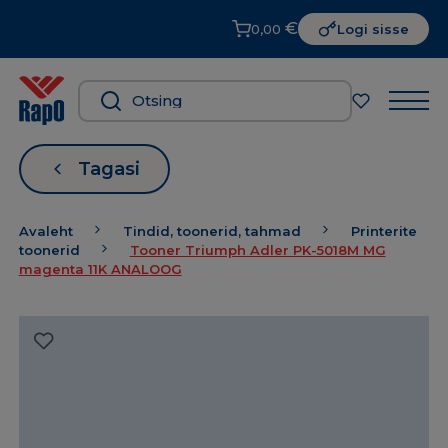
€
0,00
Logi sisse
Tagasi
Avaleht
Tindid, toonerid, tahmad
Printerite
toonerid
Tooner Triumph Adler PK-5018M MG
magenta 11K ANALOOG