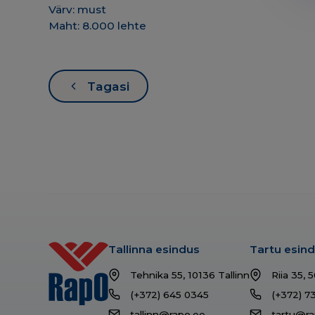
Värv: must
Maht: 8.000 lehte
Tagasi
Tallinna esindus
Tartu esin
Tehnika 55, 10136 Tallinn
Riia 35, 
(+372) 645 0345
(+372) 7
tallinn@rapo.ee
tartu@ra