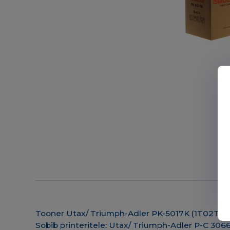
Tooner Utax/ Triumph-Adler PK-5017K (1T02TV
Sobib printeritele: Utax/ Triumph-Adler P-C 30