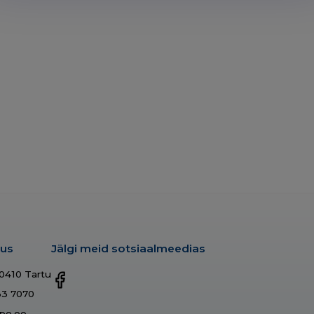
dus
Jälgi meid sotsiaalmeedias
50410 Tartu
33 7070
po.ee