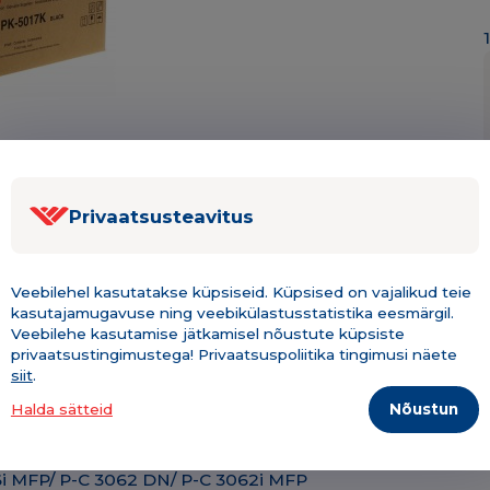
Privaatsusteavitus
Veebilehel kasutatakse küpsiseid. Küpsised on vajalikud teie
kasutajamugavuse ning veebikülastusstatistika eesmärgil.
Veebilehe kasutamise jätkamisel nõustute küpsiste
Kirjeldus & tehniline info
Lisainfo
privaatsustingimustega! Privaatsuspoliitika tingimusi näete
siit
.
Nõustun
Halda sätteid
0TA0)
66i MFP/ P-C 3062 DN/ P-C 3062i MFP