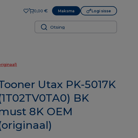
€
Maksma
Logi sisse
0,00
iginaal)
Tooner Utax PK-5017K
(1T02TV0TA0) BK
must 8K OEM
(originaal)