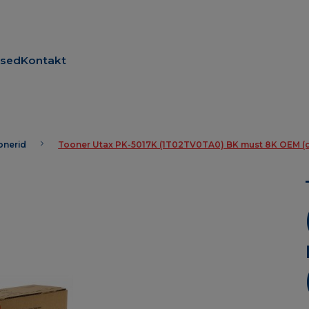
used
Kontakt
oonerid
Tooner Utax PK-5017K (1T02TV0TA0) BK must 8K OEM (or