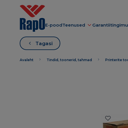
E-pood
Teenused
Garantiitingim
Tagasi
Avaleht
Tindid, toonerid, tahmad
Printerite t