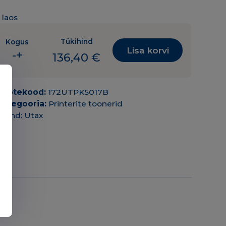
1 laos
Tükihind
Kogus
Lisa korvi
-
+
136,40
€
Tooner
Utax
PK-
Tootekood:
172UTPK5017B
5017K
Kategooria:
Printerite toonerid
(1T02TV0TA0)
Bränd:
Utax
BK
must
8K
OEM
(originaal)
kogus