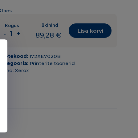
3 laos
Tükihind
Kogus
Lisa korvi
-
+
89,28
€
Tooner
Xerox
C7020
Tootekood:
172XE7020B
(106R03745)
Kategooria:
Printerite toonerid
HY
Bränd:
Xerox
BK
must
23.6K
OEM
(originaal)
kogus