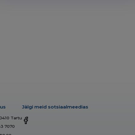
dus
Jälgi meid sotsiaalmeedias
50410 Tartu
33 7070
po.ee