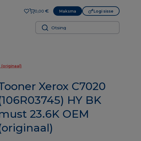
€
Maksma
Logi sisse
0,00
(originaal)
Tooner Xerox C7020
(106R03745) HY BK
must 23.6K OEM
(originaal)