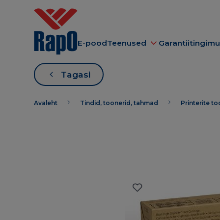
E-pood
Teenused
Garantiitingim
Tagasi
Avaleht
Tindid, toonerid, tahmad
Printerite t