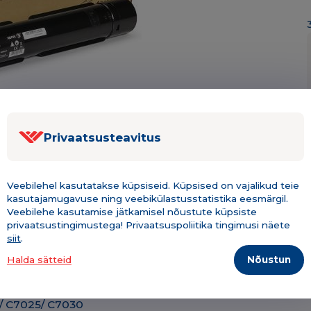
Privaatsusteavitus
Veebilehel kasutatakse küpsiseid. Küpsised on vajalikud teie
kasutajamugavuse ning veebikülastusstatistika eesmärgil.
Veebilehe kasutamise jätkamisel nõustute küpsiste
Kirjeldus & tehniline info
Lisainfo
privaatsustingimustega! Privaatsuspoliitika tingimusi näete
siit
.
Nõustun
Halda sätteid
0 / C7025/ C7030