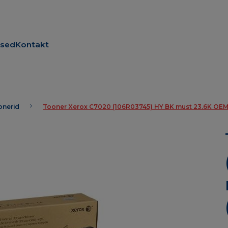
used
Kontakt
oonerid
Tooner Xerox C7020 (106R03745) HY BK must 23.6K OEM 