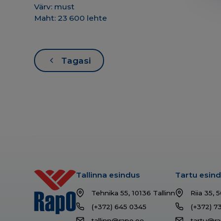
Värv: must
Maht: 23 600 lehte
Tagasi
Tallinna esindus
Tartu esin
Tehnika 55, 10136 Tallinn
Riia 35, 
(+372) 645 0345
(+372) 7
tallinn@rapo.ee
tartu@ra