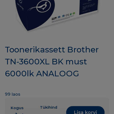
Toonerikassett Brother
TN-3600XL BK must
6000lk ANALOOG
99 laos
Tükihind
Kogus
Lisa korvi