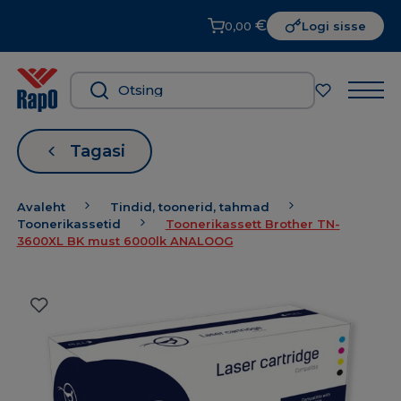
€
0,00
Logi sisse
Tagasi
Avaleht
Tindid, toonerid, tahmad
Toonerikassetid
Toonerikassett Brother TN-
3600XL BK must 6000lk ANALOOG