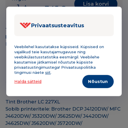
Lisa korvi
-
+
7,45
€
Tint
Brother
LC227XL
Privaatsusteavitus
Tootekood:
161NNLC227XLB
BK
Kategooria:
Tindikassetid
must
Bränd:
Brother
1200lk
Veebilehel kasutatakse küpsiseid. Küpsised on
vajalikud teie kasutajamugavuse ning
ANALOOG
veebikülastusstatistika eesmärgil. Veebilehe
kogus
kasutamise jätkamisel nõustute küpsiste
privaatsustingimustega! Privaatsuspoliitika
Kirjeldus & tehniline info
Lisainfo
tingimusi näete
siit
.
Halda sätteid
Nõustun
Tint Brother LC 227XL
Sobib printeritele: Brother DCP J4120DW/ MFC
J4620DW/ J5320DW/ J5625DW/ J4420DW/
J4625DW/ J5620DW/ J5720DW/