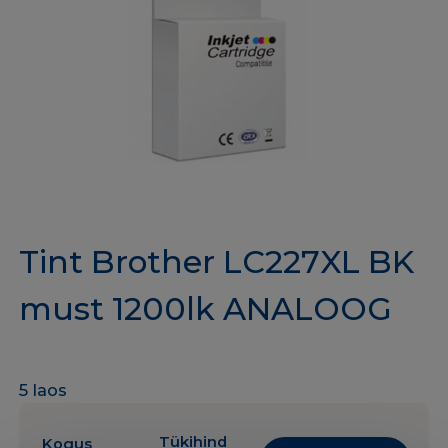
Tint Brother LC227XL BK
must 1200lk ANALOOG
5 laos
Tükihind
Kogus