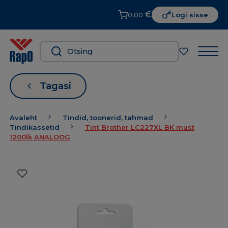
€
0,00
Logi sisse
Tagasi
Avaleht
Tindid, toonerid, tahmad
Tindikassetid
Tint Brother LC227XL BK must
1200lk ANALOOG