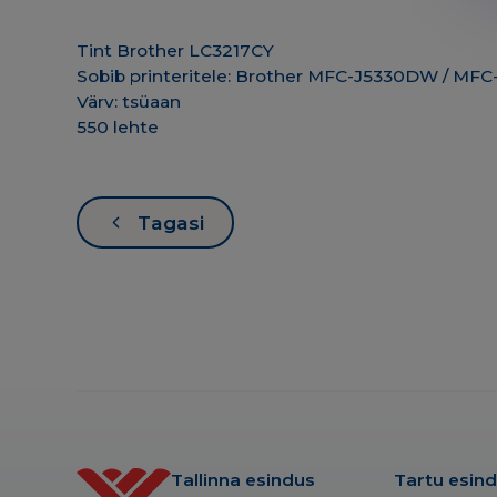
Tint Brother LC3217CY
Sobib printeritele: Brother MFC-J5330DW /
Värv: tsüaan
550 lehte
Tagasi
Tallinna esindus
Tartu esin