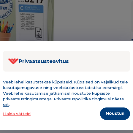
Privaatsusteavitus
Veebilehel kasutatakse küpsiseid. Küpsised on vajalikud teie
kasutajamugavuse ning veebikülastusstatistika eesmärgil.
Veebilehe kasutamise jätkamisel nõustute küpsiste
privaatsustingimustega! Privaatsuspoliitika tingimusi näete
siit
.
Nõustun
Halda sätteid
Kirjeldus & tehniline info
Lisainfo