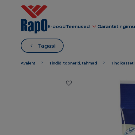
E-pood
Teenused
Garantiitingim
Tagasi
Avaleht
Tindid, toonerid, tahmad
Tindikasset