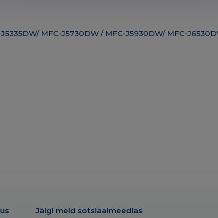
 MFC-J5335DW/ MFC-J5730DW / MFC-J5930DW/ MFC-J653
dus
Jälgi meid sotsiaalmeedias