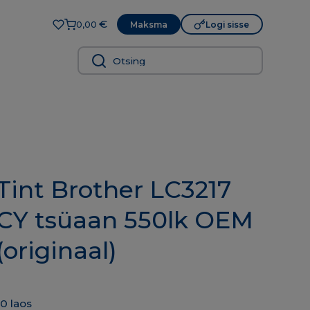
€
Maksma
Logi sisse
0,00
Tint Brother LC3217
CY tsüaan 550lk OEM
(originaal)
10 laos