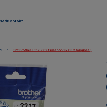
used
Kontakt
id
Tint Brother LC3217 CY tsüaan 550lk OEM (originaal)