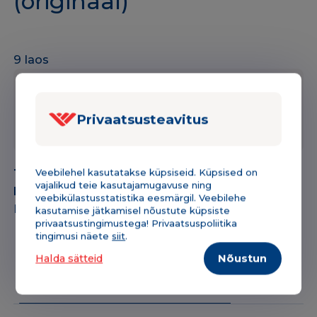
(originaal)
9 laos
Tükihind
Kogus
Lisa korvi
-
+
54,76
€
Privaatsusteavitus
Tint
Brother
LC3617
Tootekood:
162BRLC3617B
Veebilehel kasutatakse küpsiseid. Küpsised on
BK
vajalikud teie kasutajamugavuse ning
Kategooria:
Tindikassetid
must
veebikülastusstatistika eesmärgil. Veebilehe
Bränd:
Brother
kasutamise jätkamisel nõustute küpsiste
550lk
privaatsustingimustega! Privaatsuspoliitika
OEM
tingimusi näete
siit
.
(originaal)
Halda sätteid
Nõustun
kogus
Kirjeldus & tehniline info
Lisainfo