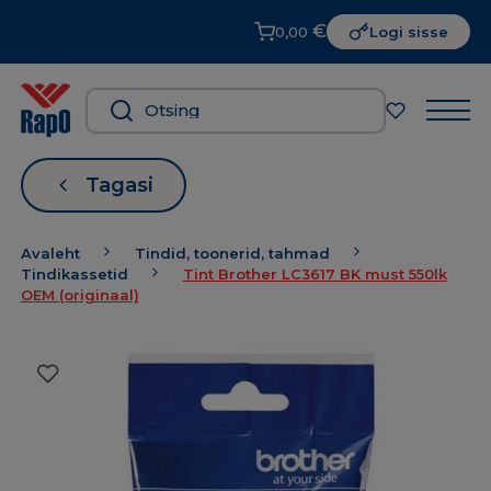
€
0,00
Logi sisse
Tagasi
Avaleht
Tindid, toonerid, tahmad
Tindikassetid
Tint Brother LC3617 BK must 550lk
OEM (originaal)